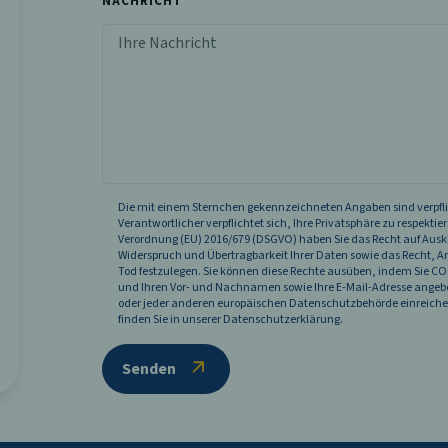
NACHRICHT
Die mit einem Sternchen gekennzeichneten Angaben sind verpf
Verantwortlicher verpflichtet sich, Ihre Privatsphäre zu respek
Verordnung (EU) 2016/679 (DSGVO) haben Sie das Recht auf Ausk
Widerspruch und Übertragbarkeit Ihrer Daten sowie das Recht
Tod festzulegen. Sie können diese Rechte ausüben, indem Sie C
und Ihren Vor- und Nachnamen sowie Ihre E-Mail-Adresse angeben
oder jeder anderen europäischen Datenschutzbehörde einreich
finden Sie in unserer Datenschutzerklärung.
Senden