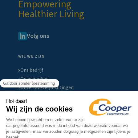
Empowering
Healthier Living
Volg ons
WIE WE ZIJN
Ons bedrijf
Onze merken
Onze ESG-verplichtingen
CONTACT
Nieuws & media
Carrières
Contact